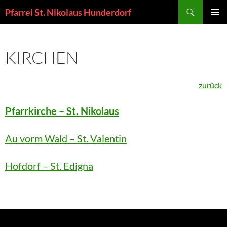
Zum
Suchen
Pfarrei St. Nikolaus Hunderdorf
Inhalt
PRIMÄR
springen
MENÜ
KIRCHEN
zurück
Pfarrkirche – St. Nikolaus
Au vorm Wald – St. Valentin
Hofdorf – St. Edigna