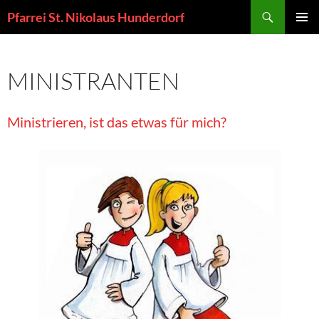
Zum
Suchen
Pfarrei St. Nikolaus Hunderdorf
Inhalt
PRIMÄR
springen
MENÜ
MINISTRANTEN
Ministrieren, ist das etwas für mich?